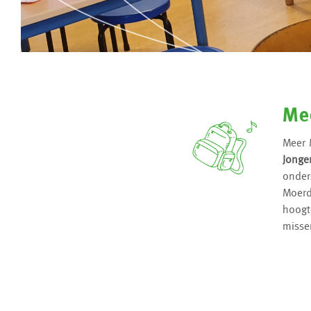
Me
Meer 
Jonge
onder
Moerd
hoogte
miss